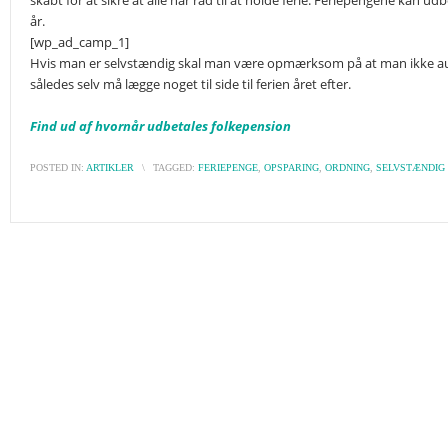
skabt for at sikre at alle har råd til at holde ferie. Feriepengene kan u
år.
[wp_ad_camp_1]
Hvis man er selvstændig skal man være opmærksom på at man ikke au
således selv må lægge noget til side til ferien året efter.
Find ud af hvornår udbetales folkepension
POSTED IN:
ARTIKLER
\
TAGGED:
FERIEPENGE
,
OPSPARING
,
ORDNING
,
SELVSTÆNDIG