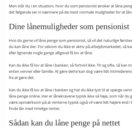
Men står du i en situation, hvor du som pensionist ønsker at låne penge
det følgende ser vi nærmere på de mest normale muligheder for at lå
Dine lånemuligheder som pensionist
Hvis du gerne vil låne penge som pensionist, så vil det naturlige første
du kan låne der. For selvom du ikke er aktiv på arbejdsmarkedet, så ka
eller lignende nogle gange alligevel få lov at låne.
Kan du ikke få lov at låne i banken, så fortvivl ikke. Tit og ofte, så kan m
enten venner eller familie. At gøre dette kan dog være lidt intimiderend
fra at gøre det.
Kan du ikke få lov at låne i banken og har du ikke lyst til at spørge ven
låne penge online. Her er lånekravene typisk ikke så høje, som når du g
være opmærksom på at renterne typisk også vil være lidt højere end i b
finde lån med rimelige renter.
Sådan kan du låne penge på nettet