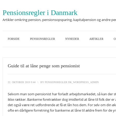
Pensionsregler i Danmark
Artikler omkring pension, pensionsopsparing, kapitalpension og andre p
FORSIDE
PENSIONSREGLER
NYHEDER
ARTIKLER
O
Guide til at låne penge som pensionist
22. OKTOBER 2019 9:44
\
BY
PENSIONSREGLER.DK_WORDPRESS_ADMIN
Selvom man som pensionist har forladt arbejdsmarkedet, så kan der s
ikke rækker. Bankerne foretrækker dog imidlertid at låne til folk der e
det også være ret udfordrende at få et lån hos dem. For selv om din ø
ofte en dårligere forretning for bankerne at låne til ældre frem for de y