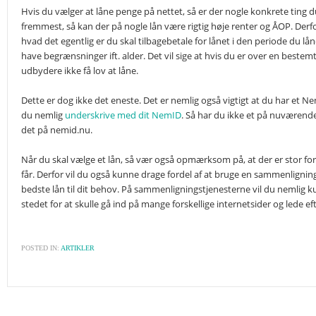
Hvis du vælger at låne penge på nettet, så er der nogle konkrete ting
fremmest, så kan der på nogle lån være rigtig høje renter og ÅOP. Derfor 
hvad det egentlig er du skal tilbagebetale for lånet i den periode du 
have begrænsninger ift. alder. Det vil sige at hvis du er over en beste
udbydere ikke få lov at låne.
Dette er dog ikke det eneste. Det er nemlig også vigtigt at du har et N
du nemlig
underskrive med dit NemID
. Så har du ikke et på nuværende
det på nemid.nu.
Når du skal vælge et lån, så vær også opmærksom på, at der er stor for
får. Derfor vil du også kunne drage fordel af at bruge en sammenligningst
bedste lån til dit behov. På sammenligningstjenesterne vil du nemlig k
stedet for at skulle gå ind på mange forskellige internetsider og lede e
POSTED IN:
ARTIKLER