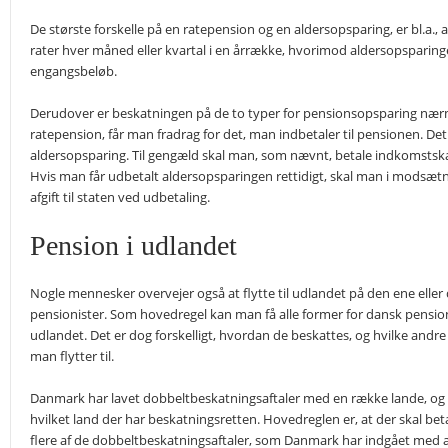
De største forskelle på en ratepension og en aldersopsparing, er bl.a.,
rater hver måned eller kvartal i en årrække, hvorimod aldersopsparing
engangsbeløb.
Derudover er beskatningen på de to typer for pensionsopsparing næ
ratepension, får man fradrag for det, man indbetaler til pensionen. De
aldersopsparing. Til gengæld skal man, som nævnt, betale indkomstska
Hvis man får udbetalt aldersopsparingen rettidigt, skal man i modsætn
afgift til staten ved udbetaling.
Pension i udlandet
Nogle mennesker overvejer også at flytte til udlandet på den ene eller
pensionister. Som hovedregel kan man få alle former for dansk pension
udlandet. Det er dog forskelligt, hvordan de beskattes, og hvilke andre r
man flytter til.
Danmark har lavet dobbeltbeskatningsaftaler med en række lande, og for
hvilket land der har beskatningsretten. Hovedreglen er, at der skal betal
flere af de dobbeltbeskatningsaftaler, som Danmark har indgået med a