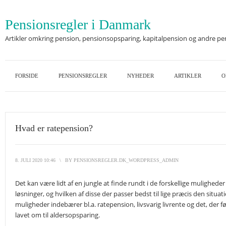
Pensionsregler i Danmark
Artikler omkring pension, pensionsopsparing, kapitalpension og andre p
FORSIDE
PENSIONSREGLER
NYHEDER
ARTIKLER
O
Hvad er ratepension?
8. JULI 2020 10:46
\
BY
PENSIONSREGLER.DK_WORDPRESS_ADMIN
Det kan være lidt af en jungle at finde rundt i de forskellige mulighed
løsninger, og hvilken af disse der passer bedst til lige præcis den situati
muligheder indebærer bl.a. ratepension, livsvarig livrente og det, der 
lavet om til aldersopsparing.