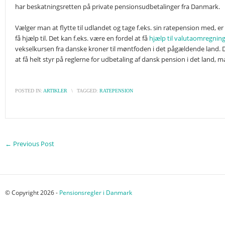
har beskatningsretten på private pensionsudbetalinger fra Danmark.
Vælger man at flytte til udlandet og tage f.eks. sin ratepension med, er
få hjælp til. Det kan f.eks. være en fordel at få
hjælp til valutaomregnin
vekselkursen fra danske kroner til møntfoden i det pågældende land. De
at få helt styr på reglerne for udbetaling af dansk pension i det land, ma
POSTED IN:
ARTIKLER
\
TAGGED:
RATEPENSION
←
Previous Post
© Copyright 2026 -
Pensionsregler i Danmark