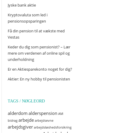
Jyske bank aktie
Kryptovaluta som led i
pensionsopsparingen
Få din pension til at vækste med
Vestas
Keder du dig som pensionist? – Lær
mere om verdenen af online spil og
underholdning
Er en Aktiesparekonto noget for dig?
Aktier: En ny hobby til pensionisten
TAGS / NØGLEORD
alderdom
alderspension
AM
arbejde
bidrag
arbejdsevne
arbejdsgiver
arbejdsløshedsforsikring