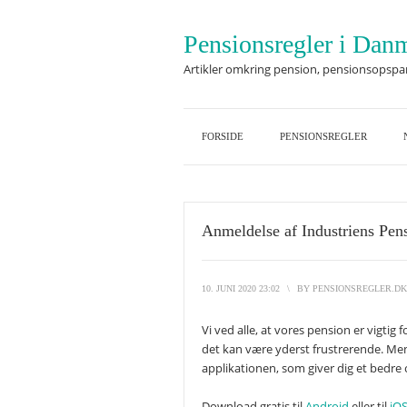
Pensionsregler i Dan
Artikler omkring pension, pensionsopspa
FORSIDE
PENSIONSREGLER
Anmeldelse af Industriens Pen
10. JUNI 2020 23:02
\
BY
PENSIONSREGLER.D
Vi ved alle, at vores pension er vigtig
det kan være yderst frustrerende. Me
applikationen, som giver dig et bedre
Download gratis til
Android
eller til
iO