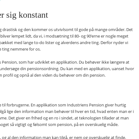
r sig konstant
sig drastisk og den kommer os utvivlsomt til gode på mange områder. Det
 bliver lempet lidt, da vi, i modsætning til 80- og 90’erne er nogle meget
pækket med lange to-do lister og alverdens andre ting. Derfor nyder vi
e ting nemmere for os.
s Pension, som har udviklet en applikation. Du behøver ikke længere at
undersøge din pensionsordning. Du kan med en applikation, uanset hvor
din profil og opnå al den viden du behøver om din pension.
e til forbrugerne. En applikation som Industriens Pension giver hurtig
tilgå lige den information man behøver til hver en tid, hvad enten man er i
mme. Det giver en frihed og en ro i sindet, at teknologien tillader at man
noget så vigtigt og følsomt som pension, på en overskuelig måde.
i, og al den information man kan tilgå, er nem og overskuelig at finde.