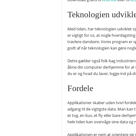
Teknologien udvikle
Med tiden, har teknologien udviklet 
er vigtigt for os, at nogle hverdagsting
travlere danskere. Vores program er s
godt af når teknologien kan gøre nogl
Dette gælder også folk bag Industrien
åbne din computer derhjemme for at 
du er og hvad du laver, logge ind på 
Fordele
Applikationer skaber uden tvivl fordel
adgang til de vigtigste data. Man kan 
et tog, en bus, et fly eller bare derhje
hele tiden kan overvåge sine data og 
Applikationen er nem at orientere sig 