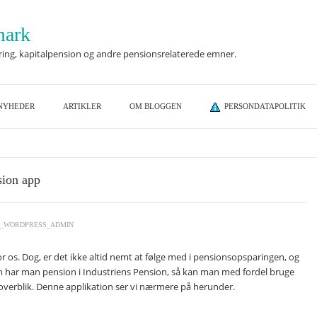
mark
ring, kapitalpension og andre pensionsrelaterede emner.
NYHEDER
ARTIKLER
OM BLOGGEN
PERSONDATAPOLITIK
sion app
K_WORDPRESS_ADMIN
 for os. Dog, er det ikke altid nemt at følge med i pensionsopsparingen, og
n har man pension i Industriens Pension, så kan man med fordel bruge
 overblik. Denne applikation ser vi nærmere på herunder.
S