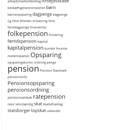
Arbejdsskade
arbejdsmarkedsbidrag
børn
beskæftigelsesministeriet
dagpenge
børneopsparing
dagpenge
og ferie
efterløn
erstatning
ferie
feriedagpenge
finanskrise
folkepension
forsikring
førtidspension
kapital
kapitalpension
kunder
livrente
Opsparing
mellemskatten
opsparingskonto
ordning
penge
pension
Pension Danmark
pensionsinfo
Pensionsopsparing
pensionsordning
ratepension
pensionsselskab
skat
rater
selvstændig
skattefradrag
statsborger
topskat
udlandet